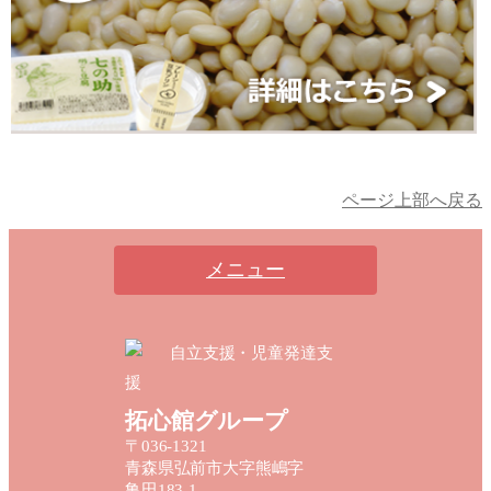
ページ上部へ戻る
メニュー
自立支援・児童発達支
援
拓心館グループ
〒036-1321
青森県弘前市大字熊嶋字
亀田183-1