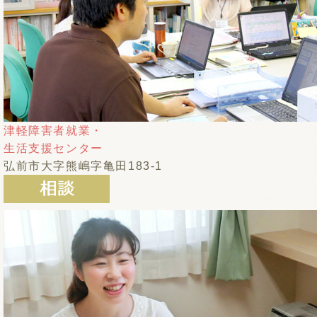
津軽障害者就業・
生活支援センター
弘前市大字熊嶋字亀田183-1