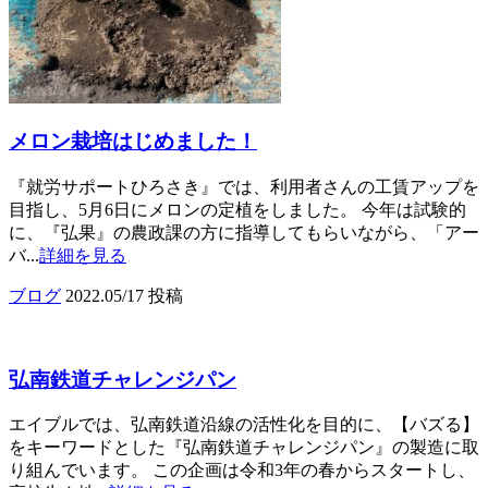
メロン栽培はじめました！
『就労サポートひろさき』では、利用者さんの工賃アップを
目指し、5月6日にメロンの定植をしました。 今年は試験的
に、『弘果』の農政課の方に指導してもらいながら、「アー
バ...
詳細を見る
ブログ
2022.05/17 投稿
弘南鉄道チャレンジパン
エイブルでは、弘南鉄道沿線の活性化を目的に、【バズる】
をキーワードとした『弘南鉄道チャレンジパン』の製造に取
り組んでいます。 この企画は令和3年の春からスタートし、