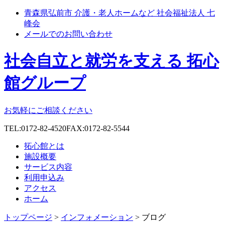
青森県弘前市 介護・老人ホームなど 社会福祉法人 七
峰会
メールでのお問い合わせ
社会自立と就労を支える 拓心
館グループ
お気軽にご相談ください
TEL:0172-82-4520
FAX:0172-82-5544
拓心館とは
施設概要
サービス内容
利用申込み
アクセス
ホーム
トップページ
>
インフォメーション
> ブログ