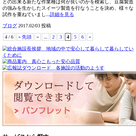
との出来る新たな作業種は何が良いのかを模索し、豆腐製造
の強みを生かしたスイーツ製造を行なうことを決め、様々な
試作を重ねていまし...
詳細を見る
ブログ
2017.02/03 投稿
4 / 6
« 先頭
«
...
2
3
4
5
6
»