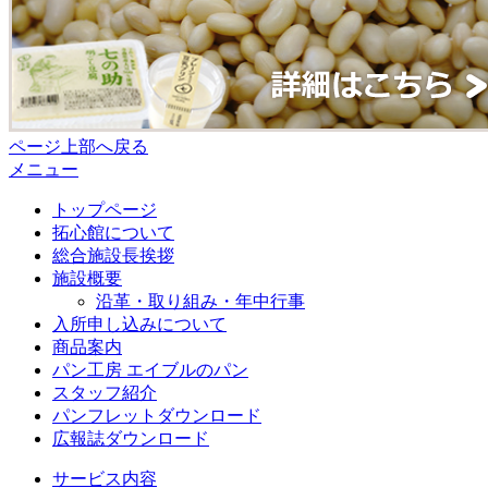
ページ上部へ戻る
メニュー
トップページ
拓心館について
総合施設長挨拶
施設概要
沿革・取り組み・年中行事
入所申し込みについて
商品案内
パン工房 エイブルのパン
スタッフ紹介
パンフレットダウンロード
広報誌ダウンロード
サービス内容